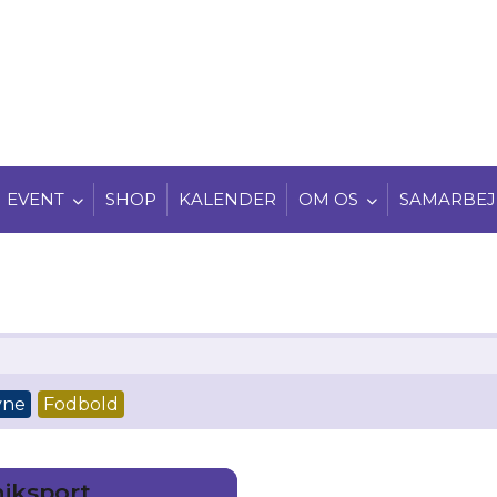
EVENT
SHOP
KALENDER
OM OS
SAMARBEJ
vne
Fodbold
iksport