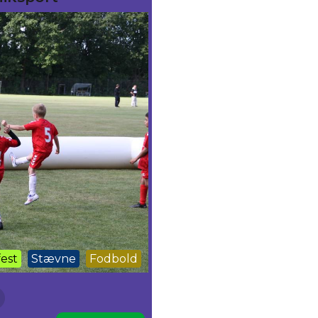
est
Stævne
Fodbold