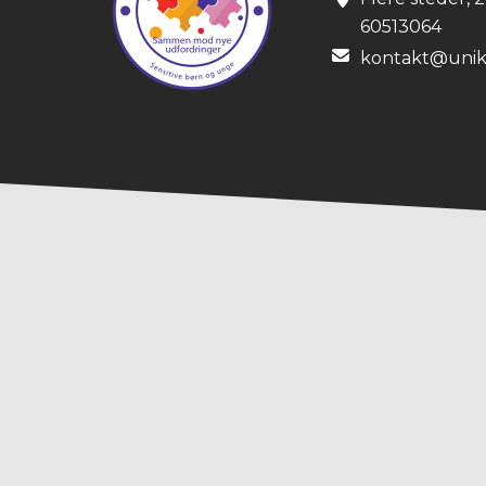
60513064
kontakt@unik