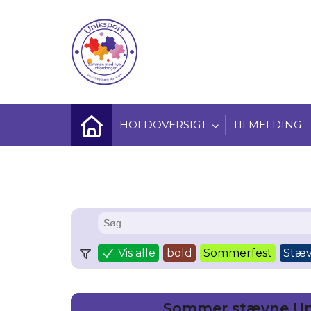
HOLDOVERSIGT
TILMELDING
Vis alle
bold
Sommerfest
Stæ
Sommer stævne Un