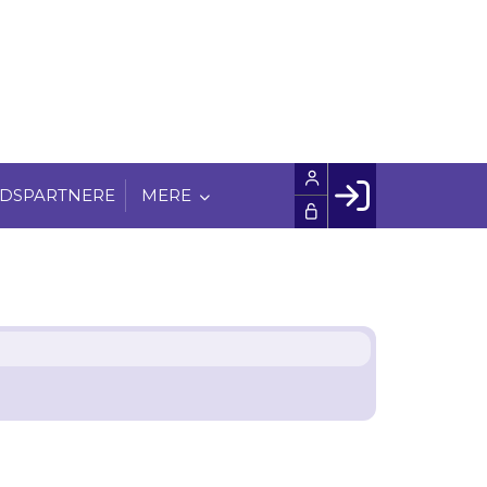
DSPARTNERE
MERE
Facebook login
Husk mig
Glemt password
Opret profil
LOG IND