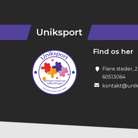
Instagram
Uniksport
Find os her
Flere steder, 
60513064
kontakt@unik