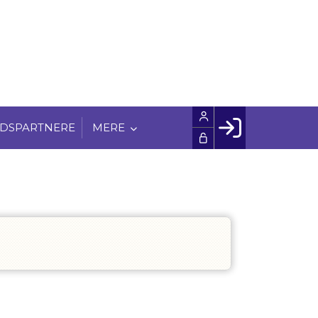
DSPARTNERE
MERE
Facebook login
Husk mig
Glemt password
Opret profil
LOG IND