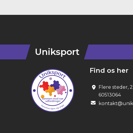
Instagram
Uniksport
Find os her
Flere steder, 
60513064
kontakt@unik