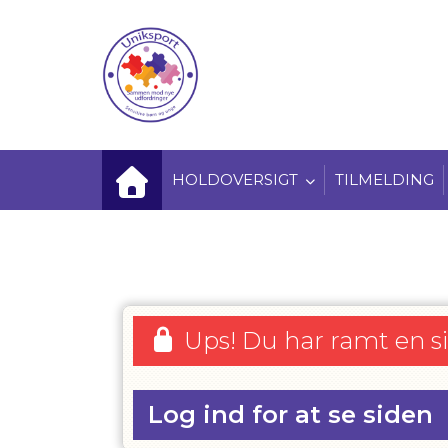
HOLDOVERSIGT
TILMELDING
Ups! Du har ramt en s
Log ind for at se siden