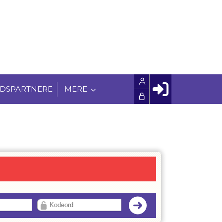
DSPARTNERE
MERE
Facebook login
Husk mig
Glemt password
Opret profil
LOG IND