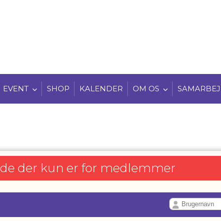
EVENT
SHOP
KALENDER
OM OS
SAMARBEJ
ide der kun er for medlemmer