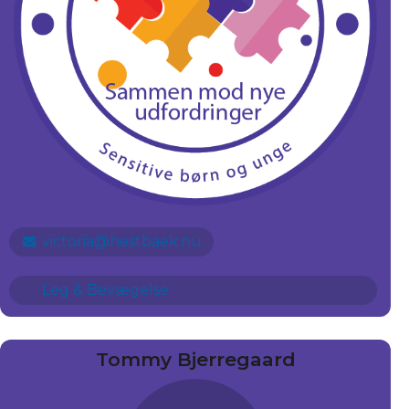
victoria@hestbaek.nu
Leg & Bevægelse
Tommy Bjerregaard