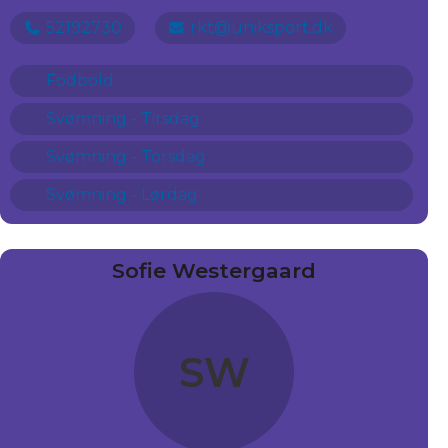
52192730
rkt@uniksport.dk
Fodbold
Svømning - Tirsdag
Svømning - Torsdag
Svømning - Lørdag
Sofie Westergaard
SW