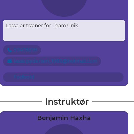
Lasse er træner for Team Unik
50478559
lasse.pedersen_1989@hotmail.com
Fodbold
Instruktør
Benjamin Haxha