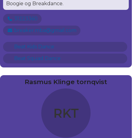
Boogie og Breakdance.
31223360
breaker.mba@gmail.com
Beat Kids Dance
Beat Squad Dance
Rasmus Klinge tornqvist
RKT