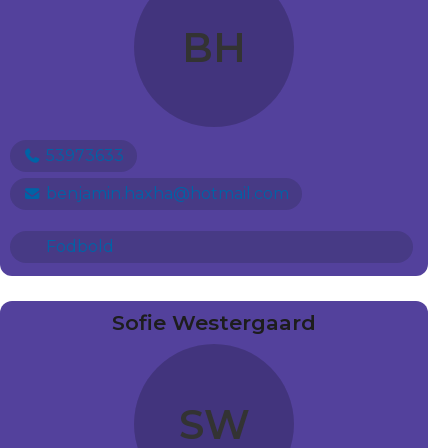
BH
53973633
benjamin.haxha@hotmail.com
Fodbold
Sofie Westergaard
SW