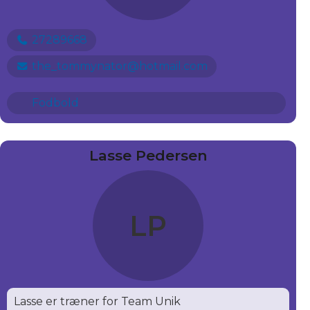
27289668
the_tommynator@hotmail.com
Fodbold
Lasse Pedersen
LP
Lasse er træner for Team Unik