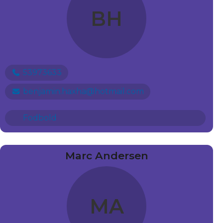
BH
53973633
benjamin.haxha@hotmail.com
Fodbold
Marc Andersen
MA