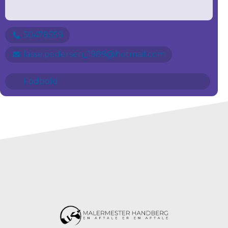
50478559
lasse.pedersen_1989@hotmail.com
Fodbold