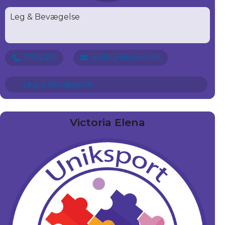
Leg & Bevægelse
31152412
sw@uniksport.dk
Leg & Bevægelse
Victoria Elena