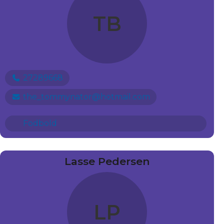
TB
27289668
the_tommynator@hotmail.com
Fodbold
Lasse Pedersen
LP