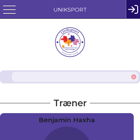
UNIKSPORT
Træner
Benjamin Haxha