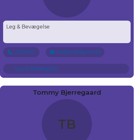
Leg & Bevægelse
31152412
sw@uniksport.dk
Leg & Bevægelse
Tommy Bjerregaard
TB