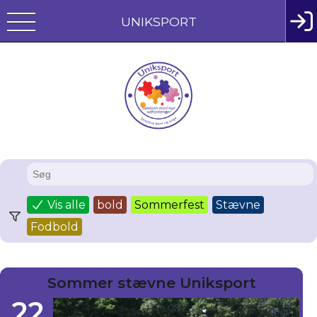
UNIKSPORT
Vis alle
bold
Sommerfest
Stævne
Fodbold
Sommer stævne Uniksport
22