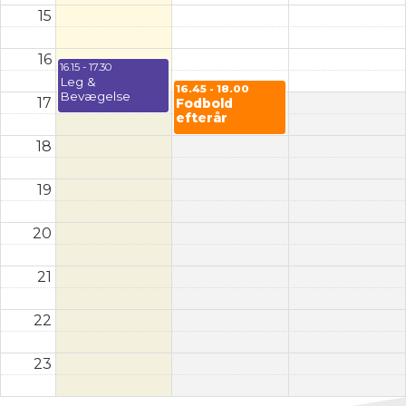
15
16
16.15 - 17.30
Leg &
16.45 - 18.00
Bevægelse
17
Fodbold
efterår
18
19
20
21
22
23