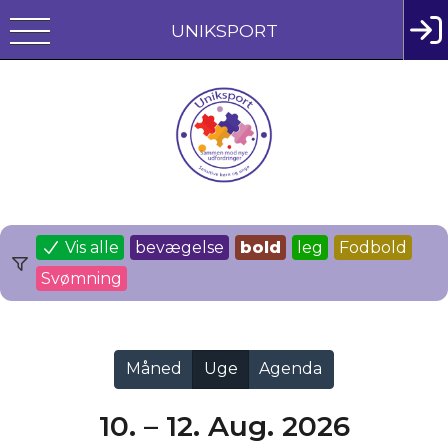
UNIKSPORT
Vis alle
bevægelse
bold
leg
Fodbold
Svømning
Måned
Uge
Agenda
10. – 12. Aug. 2026